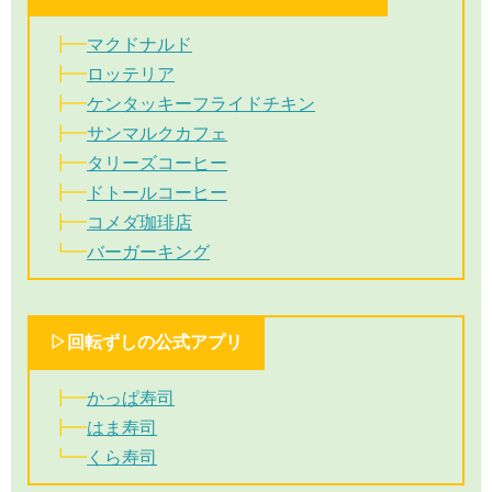
┣━
マクドナルド
┣━
ロッテリア
┣━
ケンタッキーフライドチキン
┣━
サンマルクカフェ
┣━
タリーズコーヒー
┣━
ドトールコーヒー
┣━
コメダ珈琲店
┗━
バーガーキング
▷回転ずしの公式アプリ
┣━
かっぱ寿司
┣━
はま寿司
┗━
くら寿司