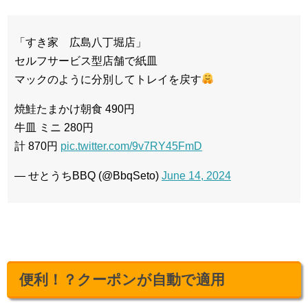
「すき家 広島八丁堀店」
セルフサービス型店舗で紙皿
マックのように分別してトレイを戻す
焼鮭たまかけ朝食 490円
牛皿 ミニ 280円
計 870円
pic.twitter.com/9v7RY45FmD
— せとうちBBQ (@BbqSeto)
June 14, 2024
便利！？クーポンが自動で適用