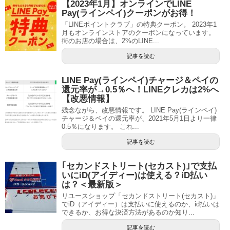
【2023年1月】オンラインでLINE
Pay(ラインペイ)クーポンがお得！
「LINEポイントクラブ」の特典クーポン。 2023年1
月もオンラインストアのクーポンになっています。
街のお店の場合は、2%のLINE...
記事を読む
LINE Pay(ラインペイ)チャージ＆ペイの
還元率が→0.5％へ！LINEクレカは2%へ
【改悪情報】
残念ながら、改悪情報です。 LINE Pay(ラインペイ)
チャージ＆ペイの還元率が、2021年5月1日より一律
0.5％になります。 これ...
記事を読む
｢セカンドストリート(セカスト)｣で支払
いにiD(アイディー)は使える？iD払い
は？＜最新版＞
リユースショップ「セカンドストリート(セカスト)」
でiD（アイディー）は支払いに使えるのか、id払いは
できるか、お得な決済方法があるのか知り...
記事を読む