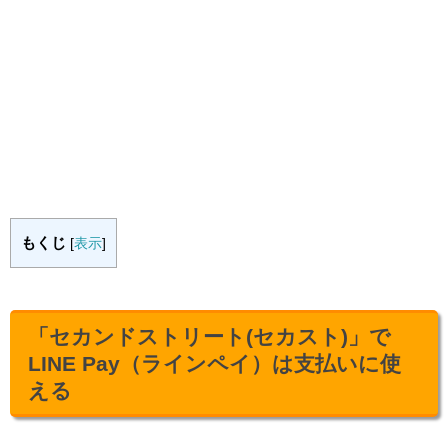
もくじ
[
表示
]
「セカンドストリート(セカスト)」で
LINE Pay（ラインペイ）は支払いに使
える