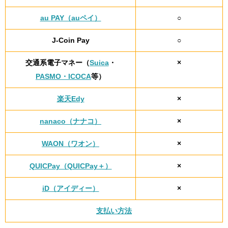
au PAY（auペイ）
○
J-Coin Pay
○
交通系電子マネー（
Suica
・
×
PASMO・ICOCA
等）
楽天Edy
×
nanaco（ナナコ）
×
WAON（ワオン）
×
QUICPay（QUICPay＋）
×
iD（アイディー）
×
支払い方法