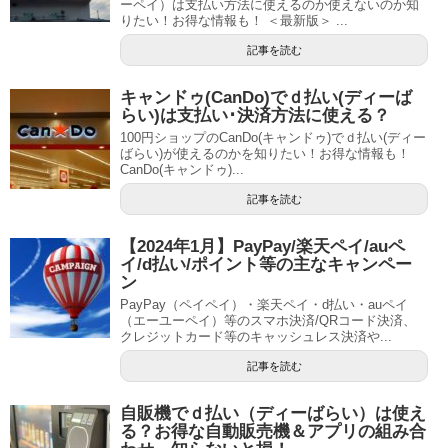
ーペイ）は支払い方法に使えるのか使えないのか知
りたい！お得な情報も！ ＜最新版＞ ...
記事を読む
キャンドゥ(CanDo)でｄ払い(ディーば
らい)は支払い･決済方法に使える？
100円ショップのCanDo(キャンドゥ)でｄ払い(ディー
ばらい)が使えるのかを知りたい！お得な情報も！
CanDo(キャンドゥ)...
記事を読む
【2024年1月】PayPay/楽天ペイ/auペ
イ/d払い/ポイント等の主なキャンペー
ン
PayPay（ペイペイ）・楽天ペイ・d払い・auペイ
（エーユーペイ）等のスマホ決済/QRコード決済、
クレジットカード等のキャッシュレス決済や...
記事を読む
自販機でｄ払い（ディーばらい）は使え
る？お得な自動販売機＆アプリの組み合