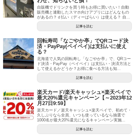
わせ、知らないと損！
自販機でドリンクを買う時もお得に買いたい！自動
販売機と連動したスマホ向けアプリにはどんなもの
があるの？ｄ払い（ディーばらい）は使える？ 自...
記事を読む
回転寿司「なごやか亭」でQRコード決
済・PayPay(ペイペイ)は支払いに使え
る？
北海道で人気の回転寿し「なごやか亭」で、QRコー
ド決済・PayPay（ペイペイ）は支払い・決済方法と
して使えるかどうか？お得に食べる方法も知...
記事を読む
楽天カード/楽天キャッシュ×楽天ペイで
最大20%還元キャンペーン【～2023年12
月27日9:59】
楽天カード／楽天キャッシュ×楽天ペイで、初めて・
久しぶりなら全員、いつも使っているなら抽選で
1000名が最大20%還元になるキャンペーン実施...
記事を読む