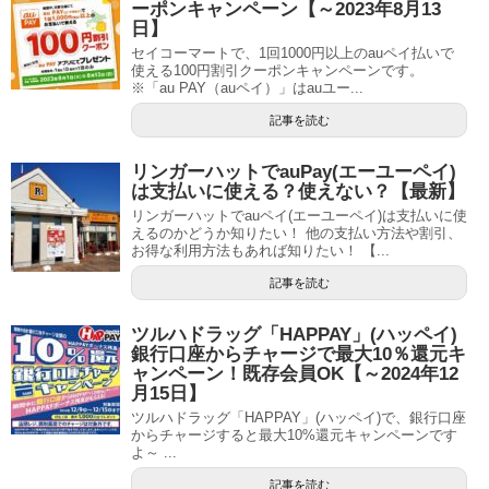
ーポンキャンペーン【～2023年8月13
日】
セイコーマートで、1回1000円以上のauペイ払いで
使える100円割引クーポンキャンペーンです。
※「au PAY（auペイ）」はauユー...
記事を読む
リンガーハットでauPay(エーユーペイ)
は支払いに使える？使えない？【最新】
リンガーハットでauペイ(エーユーペイ)は支払いに使
えるのかどうか知りたい！ 他の支払い方法や割引、
お得な利用方法もあれば知りたい！ 【...
記事を読む
ツルハドラッグ「HAPPAY」(ハッペイ)
銀行口座からチャージで最大10％還元キ
ャンペーン！既存会員OK【～2024年12
月15日】
ツルハドラッグ「HAPPAY」(ハッペイ)で、銀行口座
からチャージすると最大10%還元キャンペーンです
よ～ ...
記事を読む