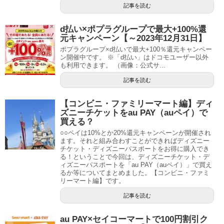
記事を読む
d払い×ポプラグループで最大+100%還
元キャンペーン【～2023年12月31日】
ポプラグループ×d払いで最大+100％還元キャンペー
ン開催中です。 ※「d払い」はドコモユーザー以外
も利用できます。 （画像：公式サ...
記事を読む
【コンビニ・ファミリーマート編】ディ
ズニーチケットをau PAY（auペイ）で
買える？
○○ペイは10%とか20%還元キャンペーンが開催され
ます。それと組み合わすことができればディズニー
チケット・ディズニーパスポートをお得に購入でき
る！ということで今回は、ディズニーチケット・デ
ィズニーパスポートを「au PAY（auペイ）」で買え
るか等についてまとめました。【コンビニ・ファミ
リーマート編】です。
記事を読む
au PAY×セイコーマートで100円割引ク