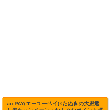
au PAY(エーユーペイ)×たぬきの大恩返