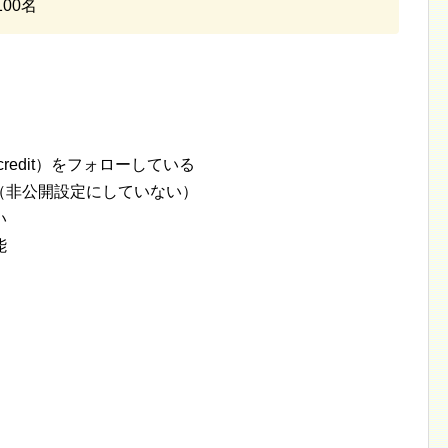
00名
_credit）をフォローしている
いる（非公開設定にしていない）
い
能