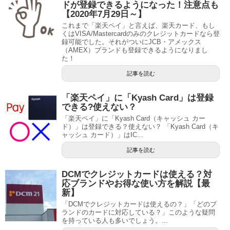
ドが登録できるようになった！注意点も
【2020年7月29日～】
これまで「楽天ペイ」と言えば、楽天カード、もし
くはVISA/Mastercardのみのクレジットカードなら登
録可能でした。それがついにJCB・アメックス
（AMEX）ブランドも登録できるようになりまし
た！
記事を読む
「楽天ペイ」に「Kyash Card」は登録
できる?使えない？
「楽天ペイ」に「Kyash Card（キャッシュ カー
ド）」は登録できる？使えない？ 「Kyash Card（キ
ャッシュ カード）」はIC...
記事を読む
DCMでクレジットカードは使える？対
応ブランドやお得な使い方を解説【最
新】
「DCMでクレジットカードは使えるの？」「どのブ
ランドのカードに対応している？」このような疑問
を持っている人も多いでしょう。...