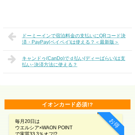
ドーミーインで宿泊料金の支払いにQRコード決
済・PayPay(ペイペイ)は使える？＜最新版＞
キャンドゥ(CanDo)でｄ払い(ディーばらい)は支
払い･決済方法に使える？
イオンカード必須!?
お得
毎月20日は
ウエルシア×WAON POINT
で実質33.3％オフ!?