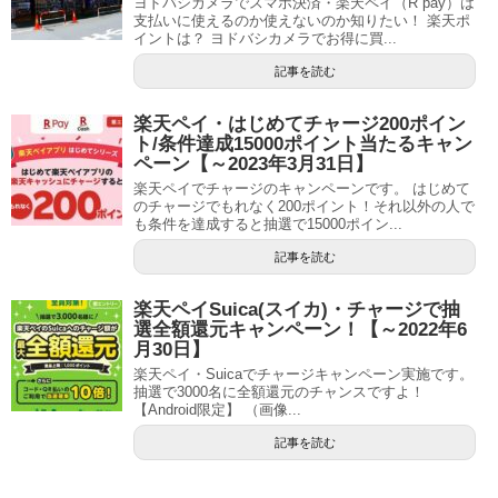
ヨドバシカメラでスマホ決済・楽天ペイ（R pay）は
支払いに使えるのか使えないのか知りたい！ 楽天ポ
イントは？ ヨドバシカメラでお得に買...
記事を読む
楽天ペイ・はじめてチャージ200ポイン
ト/条件達成15000ポイント当たるキャン
ペーン【～2023年3月31日】
楽天ペイでチャージのキャンペーンです。 はじめて
のチャージでもれなく200ポイント！それ以外の人で
も条件を達成すると抽選で15000ポイン...
記事を読む
楽天ペイSuica(スイカ)・チャージで抽
選全額還元キャンペーン！【～2022年6
月30日】
楽天ペイ・Suicaでチャージキャンペーン実施です。
抽選で3000名に全額還元のチャンスですよ！
【Android限定】 （画像...
記事を読む