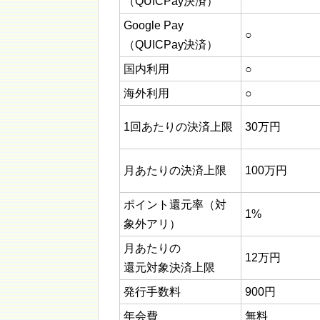
（QUICPay決済）
Google Pay
○
（QUICPay決済）
国内利用
○
海外利用
○
1回あたりの決済上限
30万円
月あたりの決済上限
100万円
ポイント還元率（対
1%
象外アリ）
月あたりの
12万円
還元対象決済上限
発行手数料
900円
年会費
無料