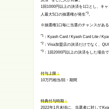
1回1000円以上の決済を1口とし、
*3
人最大5口の抽選権が発生
。
※抽選権1口毎に当選のチャンスがあ
*1
：Kyash Card / Kyash Card Lite / Kyas
*2
：Visa加盟店の決済だけでなく、QU
*3
：1回2000円以上の決済をした場合
付与上限：
10万円相当/回・期間
特典付与時期：
2022年1月末頃に、当選者に対してKy