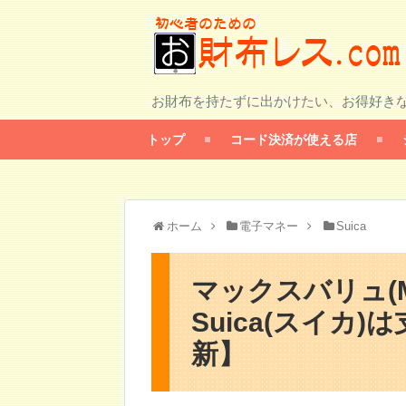
お財布を持たずに出かけたい、お得好き
トップ
コード決済が使える店
ホーム
電子マネー
Suica
マックスバリュ(Ma
Suica(スイカ
新】