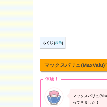
もくじ
[
表示
]
マックスバリュ(MaxValu
体験！
マックスバリュ(Max
ってきました！