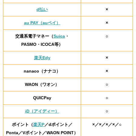
d払い
×
au PAY（auペイ）
×
交通系電子マネー（
Suica
・
○
PASMO・ICOCA等）
楽天Edy
×
nanaco（ナナコ）
×
WAON（ワオン）
○
QUICPay
○
iD（アイディー）
○
ポイント（
楽天P
／dポイント／
×／×／×／×／○
Ponta／Vポイント／WAON POINT）