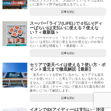
の巨大ブランドです。 人気のドミノ･ピザでは支払
いに楽天ペイ(R Pay)は使えるでしょう...
記事を読む
スーパー｢ライフ(LIFE)｣でｄ払い(ディ
ーばらい)は支払いに使える？使えな
い？＜最新版＞
スーパーマーケット「ライフ」でｄ払い（ディーば
らい）は支払い方法に使えるのか使えないのか知り
たい！お得な情報も！ ＜最新版＞ ス...
記事を読む
セリアで楽天ペイは使える？使い方・ポ
イント還元まで徹底解説【最新】
「楽天ポイントを貯めているから、セリアでも楽天
ペイを使いたい！」と考えている人もいるかもしれ
ません。この記事では、セリアでの楽天ペイ利用や
ポイント還元（チャージ払いで最大1.5％還元率の対
象外）について解説します。
記事を読む
イオンでiD(アイディー)は支払い・決済