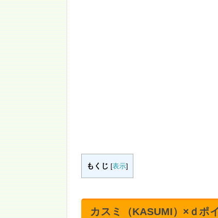
もくじ
[
表示
]
カスミ（KASUMI）×ｄ