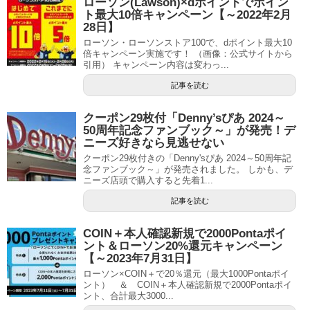
ローソン(Lawson)×dポイントでポイン
ト最大10倍キャンペーン【～2022年2月
28日】
ローソン・ローソンストア100で、dポイント最大10
倍キャンペーン実施です！ （画像：公式サイトから
引用） キャンペーン内容は変わっ...
記事を読む
クーポン29枚付「Denny’sぴあ 2024～
50周年記念ファンブック～」が発売！デ
ニーズ好きなら見逃せない
クーポン29枚付きの「Denny'sぴあ 2024～50周年記
念ファンブック～」が発売されました。 しかも、デ
ニーズ店頭で購入すると先着1...
記事を読む
COIN＋本人確認新規で2000Pontaポイ
ント＆ローソン20%還元キャンペーン
【～2023年7月31日】
ローソン×COIN＋で20％還元（最大1000Pontaポイ
ント） ＆ COIN＋本人確認新規で2000Pontaポイ
ント、合計最大3000...