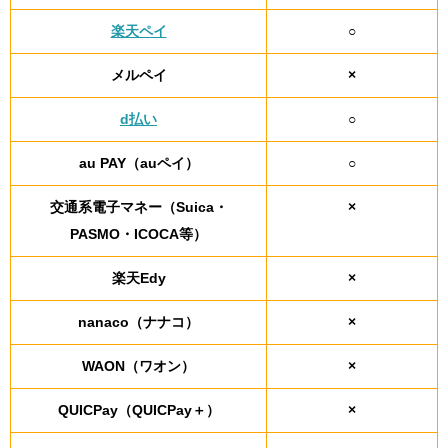
楽天ペイ
○
メルペイ
×
d払い
○
au PAY（auペイ）
○
交通系電子マネー（Suica・
×
PASMO・ICOCA等）
楽天Edy
×
nanaco（ナナコ）
×
WAON（ワオン）
×
QUICPay（QUICPay＋）
×