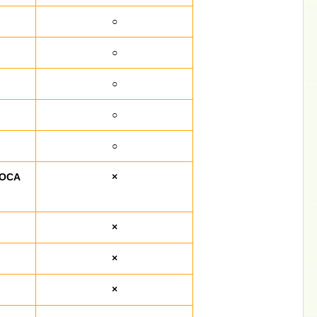
○
○
○
○
○
OCA
×
×
×
×