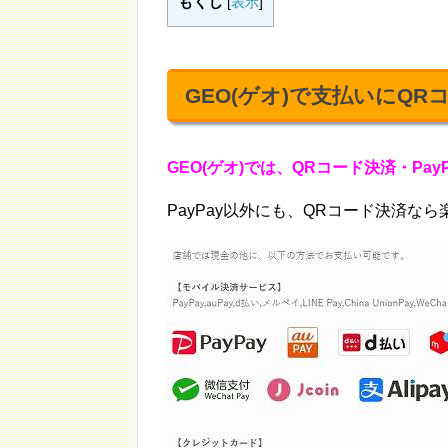
もくじ
[
表示
]
GEO(ゲオ)で支払いにQR
GEO(ゲオ)では、QRコード決済・Pa
PayPay以外にも、QRコード決済な