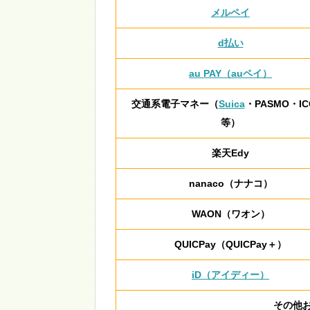
メルペイ
d払い
au PAY（auペイ）
交通系電子マネー（
Suica
・PASMO・IC
等）
楽天Edy
nanaco（ナナコ）
WAON（ワオン）
QUICPay（QUICPay＋）
iD（アイディー）
その他