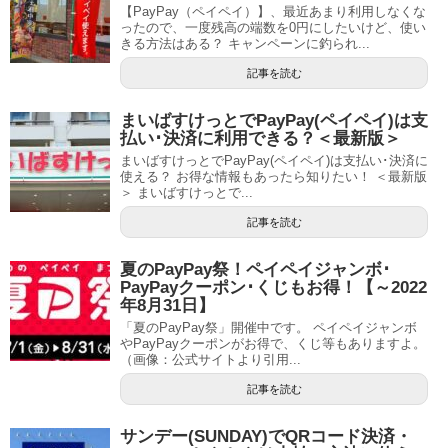
【PayPay（ペイペイ）】、最近あまり利用しなくな
ったので、一度残高の端数を0円にしたいけど、使い
きる方法はある？ キャンペーンに釣られ...
記事を読む
まいばすけっとでPayPay(ペイペイ)は支
払い･決済に利用できる？＜最新版＞
まいばすけっとでPayPay(ペイペイ)は支払い･決済に
使える？ お得な情報もあったら知りたい！ ＜最新版
＞ まいばすけっとで...
記事を読む
夏のPayPay祭！ペイペイジャンボ･
PayPayクーポン･くじもお得！【～2022
年8月31日】
「夏のPayPay祭」開催中です。 ペイペイジャンボ
やPayPayクーポンがお得で、くじ等もありますよ。
（画像：公式サイトより引用...
記事を読む
サンデー(SUNDAY)でQRコード決済・