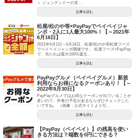
＞ ジュンテンドーの支...
記事を読む
松屋/松のや等×PayPayでペイペイジャ
ンボ・2人に1人最大100%！【～2021年
6月16日】
2021年6月1日～6月16日、松屋/松のや等松屋フーズ
でペイペイジャンボ開催です。 松屋フーズ×PayPay
で、当たれば最大100%還元...
記事を読む
PayPayグルメ（ペイペイグルメ）新規
利用ならお得になるクーポンあり！【～
2022年9月30日】
PayPayグルメではお得なクーポンが出ていることが
多いので、外食の予定があるならぜひチェックした
いですね。 （画像：公式サイトより引...
記事を読む
【PayPay（ペイペイ）】の残高を使い
きる方法は？端数を0円にできる？