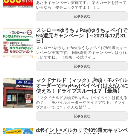
あたるキャンペーン実施です。 楽天カードを持って
いるなら、要チェックですよ！ （...
記事を読む
スシロー×ゆうちょPay(ゆうちょペイ)で
5%還元キャンペーン【～2021年12月31
日】
スシロー×ゆうちょPay(ゆうちょペイ)で5%還元キャ
ンペーン実施です。 回転寿司のキャンペーンはうれ
しいですね。 （画像：公式サイ...
記事を読む
マクドナルド（マック）店頭・モバイル
オーダーでPayPay(ペイペイ)は支払いに
使える！ドライブスルーは？【最新】
「マクドナルド店頭でPayPay（ペイペイ）は使える
の？」「モバイルオーダーやテイクアウト、ドライ
ブスルーでは？」そんな疑問...
記事を読む
dポイント×メルカリで40%還元キャンペ