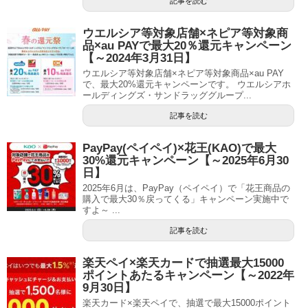
記事を読む
ウエルシア等対象店舗×ネピア等対象商
品×au PAYで最大20％還元キャンペーン
【～2024年3月31日】
ウエルシア等対象店舗×ネピア等対象商品×au PAY
で、最大20%還元キャンペーンです。 ウエルシアホ
ールディングズ・サンドラッググループ...
記事を読む
PayPay(ペイペイ)×花王(KAO)で最大
30%還元キャンペーン【～2025年6月30
日】
2025年6月は、PayPay（ペイペイ）で「花王商品の
購入で最大30％戻ってくる」キャンペーン実施中で
すよ～ ...
記事を読む
楽天ペイ×楽天カードで抽選最大15000
ポイントあたるキャンペーン【～2022年
9月30日】
楽天カード×楽天ペイで、抽選で最大15000ポイント