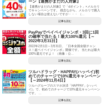
ーン【連携がまだの人対象】
【連携がまだの人対象】で「dポイント」×メルカリ
でキャンペーンです。 残念ながら、メルカリで購入
しない場合は使えないですが・・・ （...
記事を読む
PayPayでペイペイジャンボ・3回に1回
の確率で当たる！最大100%還元【～
2022年3月31日】
2022年2月1日～3月31日、「日本全国全額チャン
ス！超ペイペイジャンボ」開催です。 当たれば最大
100%還元ですよ！ （画像：公...
記事を読む
ツルハドラッグ・HAPPAY(ハッペイ)初
めてのチャージで10%還元キャンペーン
【～2024年11月4日】
ツルハグループのスマホ決済「HAPPAY」(ハッペ
イ)」で、初めてのチャージで10%還元キャンペーン
です。 ...
記事を読む