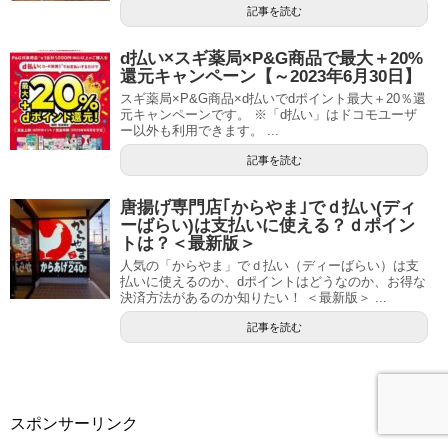
記事を読む
d払い×スギ薬局×P&G商品で最大＋20%
還元キャンペーン【～2023年6月30日】
スギ薬局×P&G商品×d払いでdポイント最大＋20％還
元キャンペーンです。 ※「d払い」はドコモユーザ
ー以外も利用できます。 ...
記事を読む
唐揚げ専門店｢からやま｣でｄ払い(ディ
ーばらい)は支払いに使える？ｄポイン
トは？＜最新版＞
人気の「からやま」でｄ払い（ディーばらい）は支
払いに使えるのか、dポイントはどうなのか、お得な
決済方法があるのか知りたい！ ＜最新版＞ ...
記事を読む
スポンサーリンク