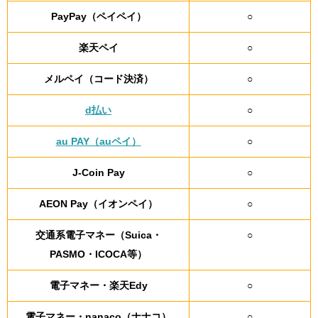
PayPay（ペイペイ）
○
楽天ペイ
○
メルペイ（コード決済）
○
d払い
○
au PAY（auペイ）
○
J-Coin Pay
○
AEON Pay（イオンペイ）
○
交通系電子マネー（Suica・
○
PASMO・ICOCA等）
電子マネー・楽天Edy
○
電子マネー・nanaco（ナナコ）
○