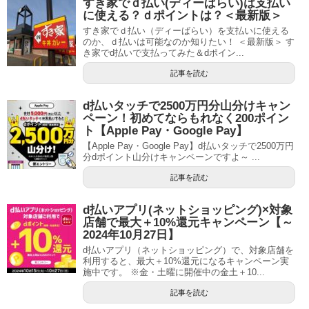
すき家でｄ払い(ディーばらい)は支払い
に使える？ｄポイントは？＜最新版＞
すき家でｄ払い（ディーばらい）を支払いに使える
のか、ｄ払いは可能なのか知りたい！ ＜最新版＞ す
き家でd払いで支払ってみた＆dポイン...
記事を読む
d払いタッチで2500万円分山分けキャン
ペーン！初めてならもれなく200ポイン
ト【Apple Pay・Google Pay】
【Apple Pay・Google Pay】d払いタッチで2500万円
分dポイント山分けキャンペーンですよ～ ...
記事を読む
d払いアプリ(ネットショッピング)×対象
店舗で最大＋10%還元キャンペーン【～
2024年10月27日】
d払いアプリ（ネットショッピング）で、対象店舗を
利用すると、最大＋10%還元になるキャンペーン実
施中です。 ※金・土曜に開催中の金土＋10...
記事を読む