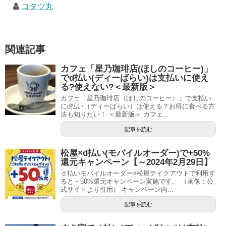
コタツ丸
関連記事
カフェ「星乃珈琲店(ほしのコーヒー)」
でd払い(ディーばらい)は支払いに使え
る?使えない?＜最新版＞
カフェ「星乃珈琲店（ほしのコーヒー）」で支払い
にd払い（ディーばらい）は使える？お得に食べる方
法も知りたい！ ＜最新版＞ カフェ...
記事を読む
松屋×d払い(モバイルオーダー)で+50%
還元キャンペーン【～2024年2月29日】
ｄ払いモバイルオーダー×松屋テイクアウトで利用す
ると＋50%還元キャンペーン実施です。 （画像：公
式サイトより引用） キャンペーン内...
記事を読む