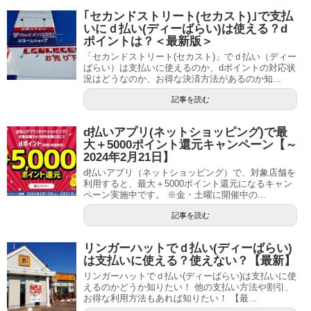
｢セカンドストリート(セカスト)｣で支払
いにｄ払い(ディーばらい)は使える？d
ポイントは？＜最新版＞
「セカンドストリート(セカスト)」でｄ払い（ディー
ばらい）は支払いに使えるのか、dポイントの対応状
況はどうなのか、お得な決済方法があるのか知...
記事を読む
d払いアプリ(ネットショッピング)で最
大＋5000ポイント還元キャンペーン【～
2024年2月21日】
d払いアプリ（ネットショッピング）で、対象店舗を
利用すると、最大＋5000ポイント還元になるキャン
ペーン実施中です。 ※金・土曜に開催中の...
記事を読む
リンガーハットでｄ払い(ディーばらい)
は支払いに使える？使えない？【最新】
リンガーハットでｄ払い(ディーばらい)は支払いに使
えるのかどうか知りたい！ 他の支払い方法や割引、
お得な利用方法もあれば知りたい！ 【最...