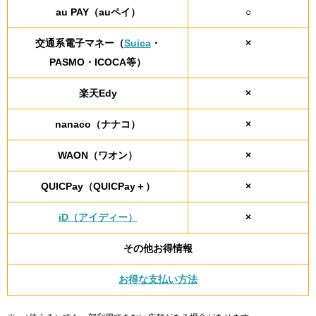
au PAY（auペイ）
○
交通系電子マネー（
Suica
・
×
PASMO・ICOCA等）
楽天Edy
×
nanaco（ナナコ）
×
WAON（ワオン）
×
QUICPay（QUICPay＋）
×
iD（アイディー）
×
その他お得情報
お得な支払い方法