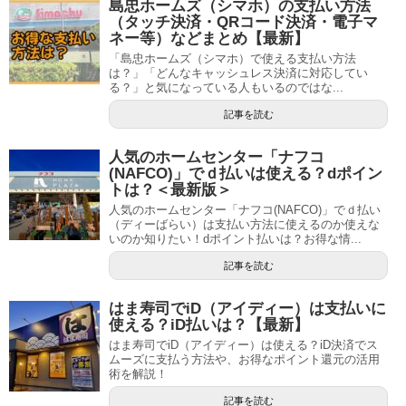
島忠ホームズ（シマホ）の支払い方法
（タッチ決済・QRコード決済・電子マ
ネー等）などまとめ【最新】
「島忠ホームズ（シマホ）で使える支払い方法
は？」「どんなキャッシュレス決済に対応してい
る？」と気になっている人もいるのではな...
記事を読む
人気のホームセンター「ナフコ
(NAFCO)」でｄ払いは使える？dポイン
トは？＜最新版＞
人気のホームセンター「ナフコ(NAFCO)」でｄ払い
（ディーばらい）は支払い方法に使えるのか使えな
いのか知りたい！dポイント払いは？お得な情...
記事を読む
はま寿司でiD（アイディー）は支払いに
使える？iD払いは？【最新】
はま寿司でiD（アイディー）は使える？iD決済でス
ムーズに支払う方法や、お得なポイント還元の活用
術を解説！
記事を読む