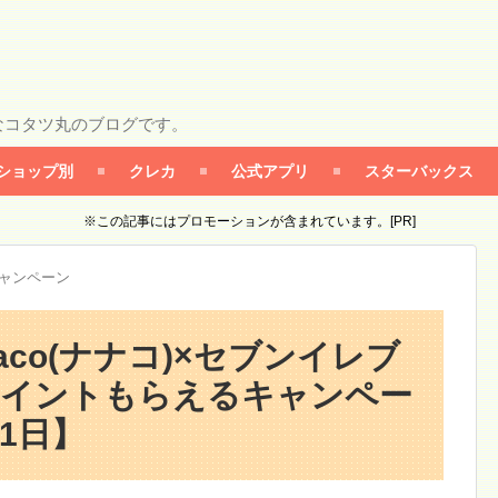
なコタツ丸のブログです。
ショップ別
クレカ
公式アプリ
スターバックス
※この記事にはプロモーションが含まれています。[PR]
キャンペーン
anaco(ナナコ)×セブンイレブ
ポイントもらえるキャンペー
月1日】