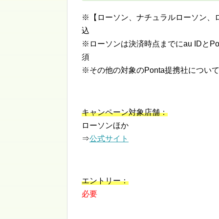
※【ローソン、ナチュラルローソン、ロー
込
※ローソンは決済時点までにau IDとP
須
※その他の対象のPonta提携社については
キャンペーン対象店舗：
ローソンほか
⇒
公式サイト
エントリー：
必要