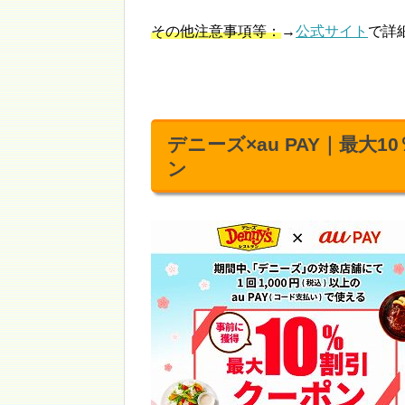
その他注意事項等：
→
公式サイト
で詳
デニーズ×au PAY｜最
ン