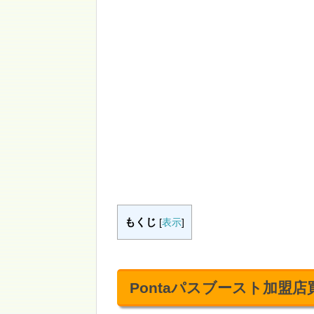
もくじ
[
表示
]
Pontaパスブースト加盟