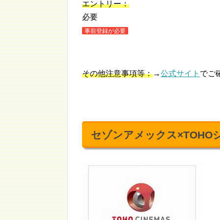
エントリー：
必要
事前登録が必要
その他注意事項等：
→
公式サイト
でご
セゾンアメックス×TOHO