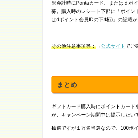
※会計時にPontaカード、またはｄ
募。購入時のレシート下部に「ポイント会員ID*
はdポイント会員IDの下4桁)」の記載
その他注意事項等：
→
公式サイト
でご
まとめ
ギフトカード購入時にポイントカード
が、キャンペーン期間中は提示したい
抽選ですが１万名当選なので、100ポ