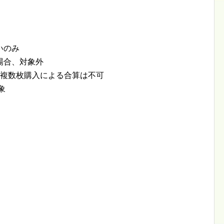
いのみ
場合、対象外
に複数枚購入による合算は不可
象