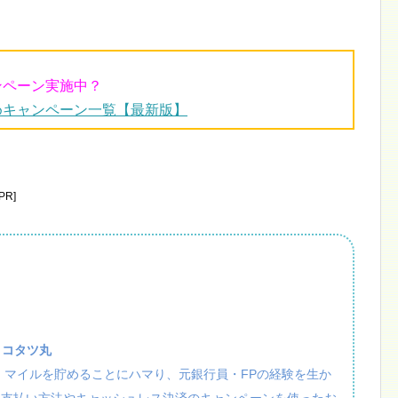
ンペーン実施中？
めキャンペーン一覧【最新版】
R]
：コタツ丸
活・マイルを貯めることにハマり、元銀行員・FPの経験を生か