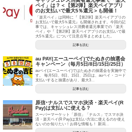
キャッシュレス消費者還元事業で「楽天
ペイ」は？＜【第2弾】楽天ペイアプリ
のお支払いで最大5％還元＞も開催！
「楽天ペイ」は同時に『【第2弾】楽天ペイアプリの
お支払いで最大5％還元』も開催されます。今回の記
事では、キャッシュレス消費者還元事業での「楽天
ペイ」や『【第2弾】楽天ペイアプリのお支払いで最
大5％還元』について注意点等まとめました。
記事を読む
au PAY(エーユーペイ)でたぬきの抽選会
キャンペーン（毎月5日/8日/15日/25日）
auペイ(エーユーペイ)ではたぬきの抽選会を実施中で
す。 毎月5日、8日、15日、25日は、auペイ・コード
支払いすると抽選があり、最大3...
記事を読む
原信･ナルスでスマホ決済・楽天ペイ(R
Pay)は支払いに使える？
スーパーマーケット「原信」「ナルス」でスマホ決
済・楽天ペイ(R Pay)は支払い方法に使えるのか使え
ないのか知りたい！お得な情報も！ 新潟...