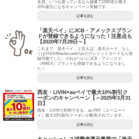
全員、いつも使っているなら抽選で1000名が最大
20%還元になるキャンペーン実施です。 ...
記事を読む
「楽天ペイ」にJCB・アメックスブラン
ドが登録できるようになった！注意点も
【2020年7月29日～】
これまで「楽天ペイ」と言えば、楽天カード、もし
くはVISA/Mastercardのみのクレジットカードなら登
録可能でした。それがついにJCB・アメックス
（AMEX）ブランドも登録できるようになりまし
た！
記事を読む
西友・LIVIN×auペイで最大10%割引ク
ーポンのキャンペーン【～2025年3月31
日】
西友・LIVINで利用できる、au PAY（エーユーペ
イ）最大10%割引クーポンが配布されています。 ...
記事を読む