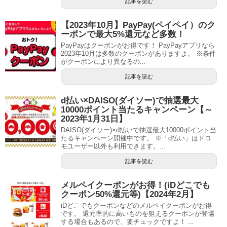
記事を読む
【2023年10月】PayPay(ペイペイ）のク
ーポンで最大5%還元など多数！
PayPayはクーポンがお得です！ PayPayアプリなら
2023年10月は多数のクーポンがありますよ。 ※条件
がクーポンにより異なるの...
記事を読む
d払い×DAISO(ダイソー)で抽選最大
10000ポイント当たるキャンペーン【～
2023年1月31日】
DAISO(ダイソー)×d払いで抽選最大10000ポイント当
たるキャンペーン開催中です。 ※「d払い」はドコ
モユーザー以外も利用できます。...
記事を読む
メルペイクーポンがお得！(iDどこでも
クーポン50%還元等)【2024年2月】
iDどこでもクーポンなどのメルペイクーポンがお得
です。 還元率的に高いものを狙えるクーポンが登場
する場合もあるので、要チェックですよ！ ...