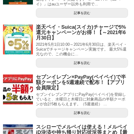
イ）」はauユーザー以外も利用で...
記事を読む
楽天ペイ・Suica(スイカ)チャージで5%
還元キャンペーンがお得！【～2021年6
月30日】
2021年5月1日10:00～2021年6月30日は、楽天ペイ・
Suicaでチャージキャンペーン実施です。 最大5%還
元なので、この機会に...
記事を読む
セブンイレブン×PayPay(ペイペイ)で半
額クーポンを5週連続で配布！【アプリ
会員限定】
セブンイレブンアプリにPayPay(ペイペイ)を登録し
ていると、水曜日と木曜日に対象商品の半額クーポ
ンが合計5枚もらえます。（5週連続） ...
記事を読む
スシローでメルペイは使える！メルペイ
iD決済や持ち帰り対応状況等まとめ【最