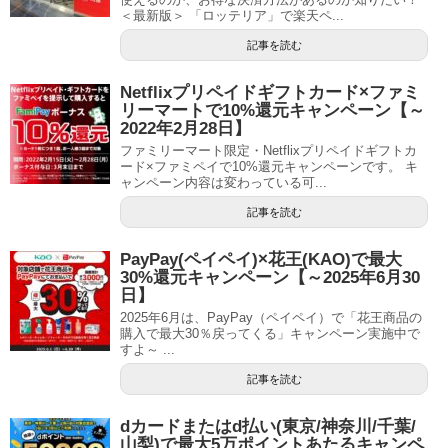
＜最新版＞ 「ロッテリア」で楽天ペ...
記事を読む
Netflixプリペイドギフトカード×ファミ
リーマートで10%還元キャンペーン【～
2022年2月28日】
ファミリーマート限定・Netflixプリペイドギフトカ
ード×ファミペイで10%還元キャンペーンです。 キ
ャンペーン内容は変わっている可...
記事を読む
PayPay(ペイペイ)×花王(KAO)で最大
30%還元キャンペーン【～2025年6月30
日】
2025年6月は、PayPay（ペイペイ）で「花王商品の
購入で最大30％戻ってくる」キャンペーン実施中で
すよ～ ...
記事を読む
dカードまたはd払い(東京/神奈川/千葉/
山梨)で最大5万ポイントあたるキャンペ