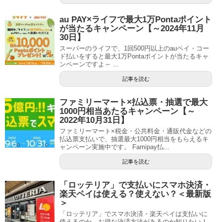
au PAY×ライフで最大1万Pontaポイント
が当たるキャンペーン【～2024年11月
30日】
スーパーのライフで、1回500円以上のauペイ・コー
ド払いをすると最大1万Pontaポイントが当たるキャ
ンペーンですよ～ ...
記事を読む
ファミリーマート×払込票・抽選で最大
1000円相当あたるキャンペーン【～
2022年10月31日】
ファミリーマート×税金・公共料金・通販代金などの
払込票支払いで、抽選最大1000円相当をもらえるキ
ャンペーン実施中です。 Famipay払...
記事を読む
「ロッテリア」で支払いにスマホ決済・
楽天ペイは使える？使えない？＜最新版
＞
「ロッテリア」でスマホ決済・楽天ペイは支払いに
使えるのか、お得な決済方法があるのか知りたい！