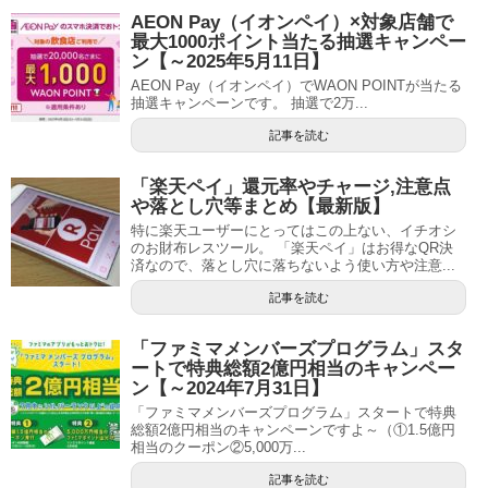
AEON Pay（イオンペイ）×対象店舗で
最大1000ポイント当たる抽選キャンペー
ン【～2025年5月11日】
AEON Pay（イオンペイ）でWAON POINTが当たる
抽選キャンペーンです。 抽選で2万...
記事を読む
「楽天ペイ」還元率やチャージ,注意点
や落とし穴等まとめ【最新版】
特に楽天ユーザーにとってはこの上ない、イチオシ
のお財布レスツール。 「楽天ペイ」はお得なQR決
済なので、落とし穴に落ちないよう使い方や注意...
記事を読む
「ファミマメンバーズプログラム」スタ
ートで特典総額2億円相当のキャンペー
ン【～2024年7月31日】
「ファミマメンバーズプログラム」スタートで特典
総額2億円相当のキャンペーンですよ～（①1.5億円
相当のクーポン②5,000万...
記事を読む