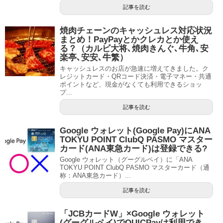
記事を読む
焼肉チェーンのキャッシュレス対応状況
まとめ！PayPayとかクレカとか使え
る？（カルビ大将､焼肉きんぐ､牛角､安
楽亭､安安､牛繁）
キャッシュレスのお店が急速に増えてきました。ク
レジットカード・QRコード決済・電子マネー・共通
ポイントなど、現金がなくても利用できるショッ
プ...
記事を読む
Google ウォレット(Google Pay)にANA
TOKYU POINT ClubQ PASMO マスター
カード(ANA東急カード)は登録できる?
Google ウォレット（グーグルペイ）に「ANA
TOKYU POINT ClubQ PASMO マスターカード（通
称：ANA東急カード）...
記事を読む
「JCBカードW」×Google ウォレット
(グーグルペイ)でQUICPayは利用でき