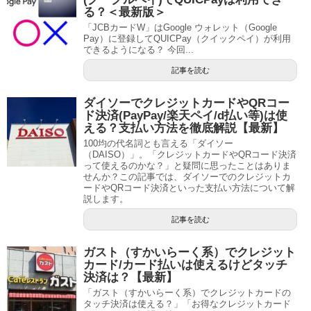
る？＜最新版＞
「JCBカードW」はGoogle ウォレット（Google
Pay）に登録してQUICPay（クイックペイ）が利用
できるようになる？ 今回...
記事を読む
ダイソーでクレジットカードやQRコー
ド決済(PayPay/楽天ペイ/d払い等)は使
える？支払い方法を徹底解説【最新】
100均の代名詞とも言える「ダイソー
（DAISO）」。「クレジットカードやQRコード決済
って使えるのかな？」と疑問に思ったことはありま
せんか？この記事では、ダイソーでのクレジットカ
ードやQRコード決済といった支払い方法について解
説します。
記事を読む
ガスト（すかいらーく系）でクレジット
カード/カード払いは使えるけどタッチ
決済は？【最新】
「ガスト（すかいらーく系）でクレジットカードの
タッチ決済は使える？」「お得なクレジットカード