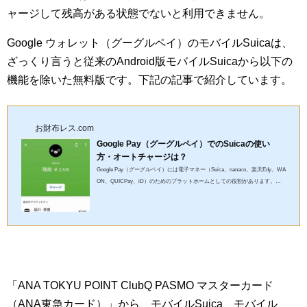
ャージして残高がある状態でないと利用できません。
Google ウォレット（グーグルペイ）のモバイルSuicaは、
ざっくり言うと従来のAndroid版モバイルSuicaから以下の
機能を除いた無料版です。下記の記事で紹介しています。
お財布レス.com
Google Pay（グーグルペイ）でのSuicaの使い
方・オートチャージは？
Google Pay（グーグルペイ）には電子マネー（Suica、nanaco、楽天Edy、WA
ON、QUICPay、iD）のためのプラットホームとしての役割があります。そ
の中でも、Android端末でモバイルSuicaを利用しても年会費が不要とい...
「ANA TOKYU POINT ClubQ PASMO マスターカード
（ANA東急カード）」から、モバイルSuica、モバイル