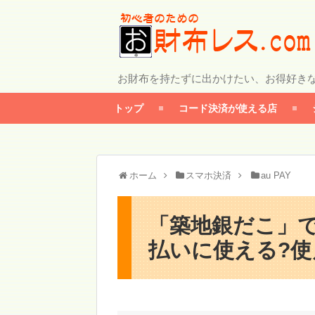
お財布を持たずに出かけたい、お得好き
トップ
コード決済が使える店
ホーム
スマホ決済
au PAY
「築地銀だこ」でa
払いに使える?使