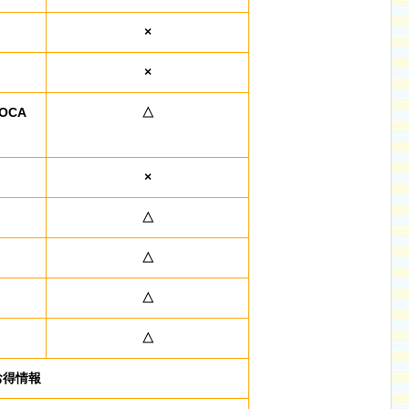
×
×
OCA
△
×
△
△
△
△
お得情報