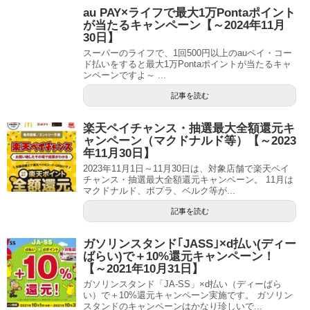
au PAY×ライフで最大1万Pontaポイント
が当たるキャンペーン【～2024年11月
30日】
スーパーのライフで、1回500円以上のauペイ・コー
ド払いをすると最大1万Pontaポイントが当たるキャ
ンペーンですよ～ ...
記事を読む
楽天ペイチャンス・抽選最大全額還元キ
ャンペーン（マクドナルド等）【～2023
年11月30日】
2023年11月1日～11月30日は、対象店舗で楽天ペイ
チャンス・抽選最大全額還元キャンペーン。 11月は
マクドナルド、ポプラ、ベルク等が...
記事を読む
ガソリンスタンド｢JASS｣×d払い(ディー
ばらい)で＋10%還元キャンペーン！
【～2021年10月31日】
ガソリンスタンド「JA-SS」×d払い（ディーばら
い）で＋10%還元キャンペーン実施です。 ガソリン
スタンドのキャンペーンはかなり珍しいで...