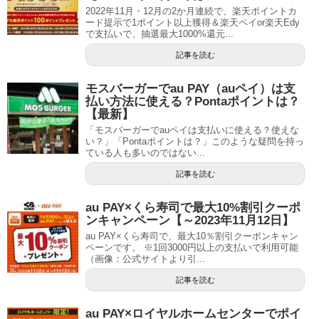
2022年11月・12月の2か月連続で、楽天ポイントカ
ード提示で1ポイント以上獲得＆楽天ペイor楽天Edy
で支払いで、抽選最大1000%還元...
記事を読む
モスバーガーでau PAY（auペイ）は支
払い方法に使える？Pontaポイントは？
【最新】
「モスバーガーでauペイは支払いに使える？使えな
い？」「Pontaポイントは？」このような疑問を持っ
ている人も多いのではない...
記事を読む
au PAY×くら寿司で最大10%割引クーポ
ンキャンペーン【～2023年11月12日】
au PAY×くら寿司で、最大10％割引クーポンキャン
ペーンです。 ※1回3000円以上の支払いで利用可能
（画像：公式サイトより引...
記事を読む
au PAY×ロイヤルホームセンターでポイ