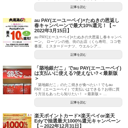
記事を読む
au PAY(エーユーペイ)×たぬきの恩返し
春キャンペーンで最大10%還元！【～
2022年3月15日】
au PAY(エーユーペイ)×たぬきの大恩返し春キャンペ
ーン。 ローソンの他、街のお店（くら寿司、ココ壱
番屋、ミスタードーナツ、ウエルシア...
記事を読む
「築地銀だこ」でau PAY(エーユーペイ)
は支払いに使える?使えない?＜最新版
＞
「築地銀だこ」のたこ焼きが食べたい！でもau
PAY（エーユーペイ）で支払いはできる？お得に買
う方法もあったら知りたい！ ＜最新版＞ ...
記事を読む
楽天ポイントカード×楽天ペイor楽天
Edyで抽選最大1000%還元キャンペーン
【～2022年12月31日】