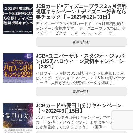
JCBカード×ディズニープラス2ヵ月無料
視聴キャンペーン！ディズニー好きなら
要チェック【～2023年12月31日】
ディズニープラス×JCBカードで、2ヵ月無料視聴キ
ャンペーン実施中です。 ディズニープラスでは、デ
ィズニー、ピクサー、マーベル、スター・ウ...
記事を読む
JCB×ユニバーサル・スタジオ・ジャパ
ン(USJ)ハロウィーン貸切キャンペーン
【2021】
ハロウィーン時期のUSJ貸切イベントに参加してみ
たいけど、どんなキャンペーン？ USJの貸切パーテ
ィーで、人数が少ない状態のパークを経験し...
記事を読む
JCBカード×5億円山分けキャンペーン
【～2022年9月15日】
JCBカードで5億円山分けキャンペーンです。 対象
カードを持っているようなら、まずはキャンペーン
に参加登録しておきましょう。 （画像...