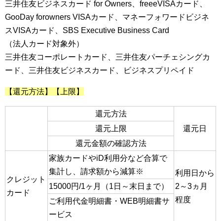
三井住友ビジネスカード for Owners、freeeVISAカード、
GooDay forowners VISAカード、マネーフォワードビジネ
スVISAカード、SBS Executive Business Card
（法人カード対象外）
三井住友コーポレートカード、三井住友パーチェシングカ
ード、三井住友ビジネスカード、ビジネスプリペイド
【還元方法】【上限】
還元方法
還元上限
還元日
還元金額の確認方法
家族カードやiD利用分など合算で
集計し、請求額から減算※
利用日から
クレジット
15000円/1ヶ月（1日～末日まで）
2～3ヵ月
カード
程度
ご利用代金明細書・WEB明細書サ
ービス