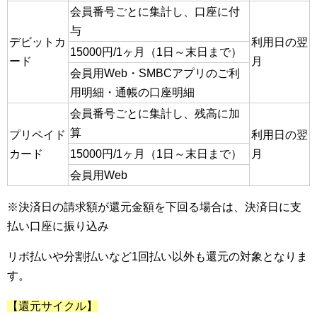
会員番号ごとに集計し、口座に付
与
デビットカ
利用日の翌
15000円/1ヶ月（1日～末日まで）
ード
月
会員用Web・SMBCアプリのご利
用明細・通帳の口座明細
会員番号ごとに集計し、残高に加
算
プリペイド
利用日の翌
カード
15000円/1ヶ月（1日～末日まで）
月
会員用Web
※決済日の請求額が還元金額を下回る場合は、決済日に支
払い口座に振り込み
リボ払いや分割払いなど1回払い以外も還元の対象となりま
す。
【還元サイクル】