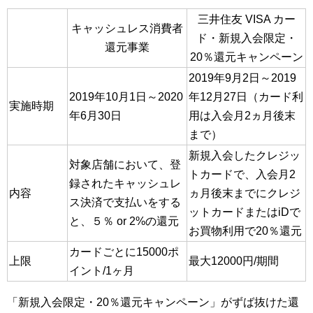
三井住友 VISA カー
キャッシュレス消費者
ド・新規入会限定・
還元事業
20％還元キャンペーン
2019年9月2日～2019
2019年10月1日～2020
年12月27日（カード利
実施時期
年6月30日
用は入会月2ヵ月後末
まで）
新規入会したクレジッ
対象店舗において、登
トカードで、入会月2
録されたキャッシュレ
内容
ヵ月後末までにクレジ
ス決済で支払いをする
ットカードまたはiDで
と、５％ or 2%の還元
お買物利用で20％還元
カードごとに15000ポ
上限
最大12000円/期間
イント/1ヶ月
「新規入会限定・20％還元キャンペーン」がずば抜けた還