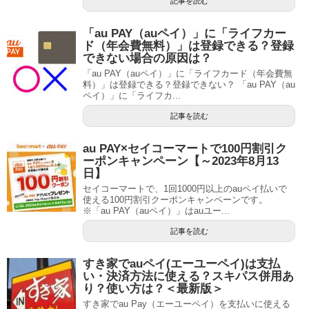
記事を読む
「au PAY（auペイ）」に「ライフカー
ド（年会費無料）」は登録できる？登録
できない場合の原因は？
「au PAY（auペイ）」に「ライフカード（年会費無
料）」は登録できる？登録できない？ 「au PAY（au
ペイ）」に「ライフカ...
記事を読む
au PAY×セイコーマートで100円割引ク
ーポンキャンペーン【～2023年8月13
日】
セイコーマートで、1回1000円以上のauペイ払いで
使える100円割引クーポンキャンペーンです。
※「au PAY（auペイ）」はauユー...
記事を読む
すき家でauペイ(エーユーペイ)は支払
い・決済方法に使える？スキパス併用あ
り？使い方は？＜最新版＞
すき家でau Pay（エーユーペイ）を支払いに使える