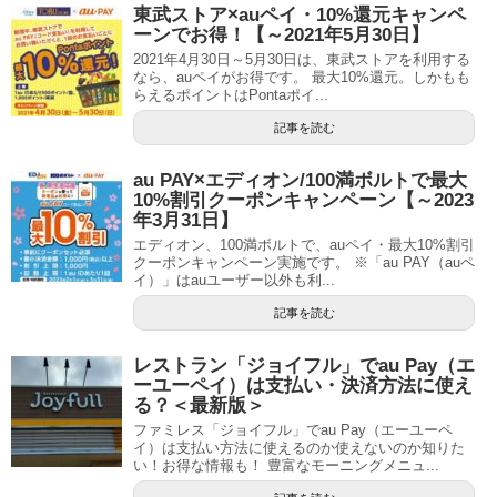
東武ストア×auペイ・10%還元キャンペ
ーンでお得！【～2021年5月30日】
2021年4月30日～5月30日は、東武ストアを利用する
なら、auペイがお得です。 最大10%還元。しかもも
らえるポイントはPontaポイ...
記事を読む
au PAY×エディオン/100満ボルトで最大
10%割引クーポンキャンペーン【～2023
年3月31日】
エディオン、100満ボルトで、auペイ・最大10%割引
クーポンキャンペーン実施です。 ※「au PAY（auペ
イ）」はauユーザー以外も利...
記事を読む
レストラン「ジョイフル」でau Pay（エ
ーユーペイ）は支払い・決済方法に使え
る？＜最新版＞
ファミレス「ジョイフル」でau Pay（エーユーペ
イ）は支払い方法に使えるのか使えないのか知りた
い！お得な情報も！ 豊富なモーニングメニュ...