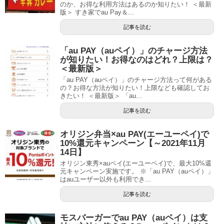
のか、お得な利用方法はあるのか知りたい！ ＜最新
版＞ すき家でau Pay＆...
記事を読む
「au PAY（auペイ）」のチャージ方法
が知りたい！お得なのはどれ？上限は？
＜最新版＞
「au PAY（auペイ）」のチャージ方法って何がある
の？お得な方法が知りたい！上限なども確認してお
きたい！ ＜最新版＞ 「au...
記事を読む
オリジン弁当×au PAY(エーユーペイ)で
10%還元キャンペーン【～2021年11月
14日】
オリジン東秀×auペイ(エーユーペイ)で、最大10%還
元キャンペーン実施です。 ※「au PAY（auペイ）」
はauユーザー以外も利用でき...
記事を読む
モスバーガーでau PAY（auペイ）は支