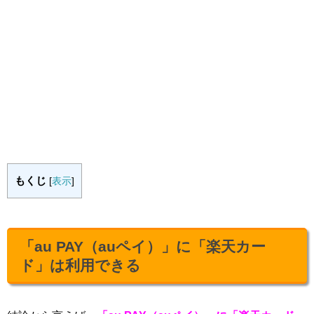
もくじ
[
表示
]
「au PAY（auペイ）」に「楽天カー
ド」は利用できる