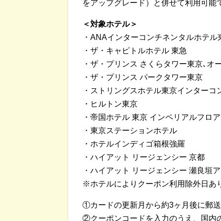
をアップグレード）と併せて利用可能
＜対象ホテル＞
・ANAインターコンチネンタルホテル
・ザ・キャピトルホテル 東急
・ザ・プリンス さくらタワー東京､オ
・ザ・プリンス パークタワー東京
・ストリングスホテル東京インターコ
・ヒルトン東京
・帝国ホテル 東京 インペリアルフロア
・東京ステーションホテル
・ホテルインディゴ箱根強羅
・ハイアット リージェンシー 京都
・ハイアット リージェンシー 瀬良垣ア
※ホテルによりクーポン利用除外日あ
①カードの更新月から約3ヶ月後に郵
②クーポンコードを入力のうえ、国内