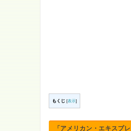
もくじ
[
表示
]
「アメリカン・エキスプレ