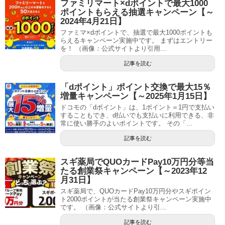
ファミリマート×dポイントで最大1000
ポイントもらえる抽選キャンペーン【～
2024年4月21日】
ファミマ×dポイントで、抽選で最大1000ポイントも
らえるキャンペーン実施中です。 まずはエントリー
を！ （画像：公式サイトより引用...
記事を読む
「dポイント」ポイント交換で最大15％
増量キャンペーン【～2025年1月15日】
ドコモの「dポイント」は、1ポイント＝1円で支払い
することもでき、d払いでも支払いに利用できる、非
常に使い勝手のよいポイントです。 その「...
記事を読む
スギ薬局でQUOカードPay10万円分等当
たる創業祭キャンペーン【～2023年12
月31日】
スギ薬局で、QUOカードPay10万円分やスギポイン
ト2000ポイントが当たる創業祭キャンペーン実施中
です。 （画像：公式サイトより引...
記事を読む