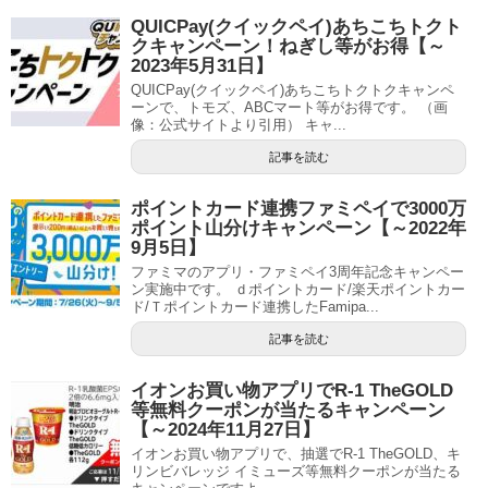
QUICPay(クイックペイ)あちこちトクト
クキャンペーン！ねぎし等がお得【～
2023年5月31日】
QUICPay(クイックペイ)あちこちトクトクキャンペ
ーンで、トモズ、ABCマート等がお得です。 （画
像：公式サイトより引用） キャ...
記事を読む
ポイントカード連携ファミペイで3000万
ポイント山分けキャンペーン【～2022年
9月5日】
ファミマのアプリ・ファミペイ3周年記念キャンペー
ン実施中です。 ｄポイントカード/楽天ポイントカー
ド/Ｔポイントカード連携したFamipa...
記事を読む
イオンお買い物アプリでR-1 TheGOLD
等無料クーポンが当たるキャンペーン
【～2024年11月27日】
イオンお買い物アプリで、抽選でR-1 TheGOLD、キ
リンビバレッジ イミューズ等無料クーポンが当たる