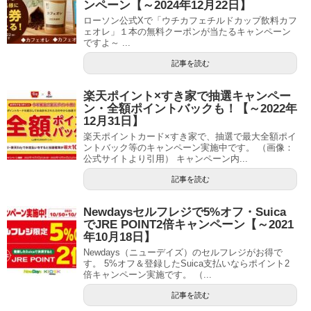
ンペーン【～2024年12月22日】
ローソン公式Xで「ウチカフェチルドカップ飲料カフ
ェオレ」１本の無料クーポンが当たるキャンペーン
ですよ～ ...
記事を読む
楽天ポイント×すき家で抽選キャンペー
ン・全額ポイントバックも！【～2022年
12月31日】
楽天ポイントカード×すき家で、抽選で最大全額ポイ
ントバック等のキャンペーン実施中です。 （画像：
公式サイトより引用） キャンペーン内...
記事を読む
Newdaysセルフレジで5%オフ・Suica
でJRE POINT2倍キャンペーン【～2021
年10月18日】
Newdays（ニューデイズ）のセルフレジがお得で
す。 5%オフ＆登録したSuica支払いならポイント2
倍キャンペーン実施です。 （...
記事を読む