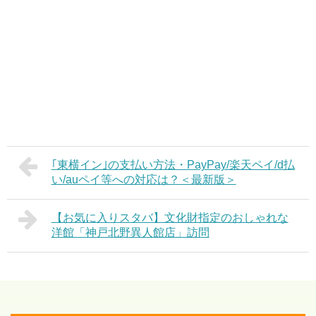
｢東横イン｣の支払い方法・PayPay/楽天ペイ/d払
い/auペイ等への対応は？＜最新版＞
【お気に入りスタバ】文化財指定のおしゃれな
洋館「神戸北野異人館店」訪問