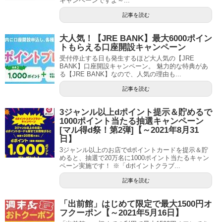
キャンペーンですよ～...
記事を読む
大人気！【JRE BANK】最大6000ポイン
トもらえる口座開設キャンペーン
受付停止する日も発生するほど大人気の【JRE
BANK】口座開設キャンペーン。 魅力的な特典があ
る【JRE BANK】なので、人気の理由も...
記事を読む
3ジャンル以上dポイント提示＆貯めるで
1000ポイント当たる抽選キャンペーン
[マル得d祭！第2弾]【～2021年8月31
日】
3ジャンル以上のお店でdポイントカードを提示＆貯
めると、抽選で20万名に1000ポイント当たるキャン
ペーン実施です！ ※「dポイントクラブ...
記事を読む
「出前館」はじめて限定で最大1500円オ
フクーポン【～2021年5月16日】