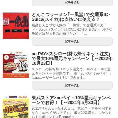
記事を読む
とんこつラーメン｢一風堂｣で交通系IC･
Suica(スイカ)は支払いに使える？
絶品とんこつで人気の「一風堂」で交通系ICカー
ド・Suica（スイカ）は支払いに使えるのか、お得な
決済方法があるのか知りたい！ 「...
記事を読む
au PAY×スシロー(持ち帰りネット注文)
で最大10%還元キャンペーン【～2022年
10月23日】
スシローの持ち帰りネット注文で、auペイ・10%還
元キャンペーン実施です。 ※「au PAY（auペイ）」
はauユーザー以外も利用できます...
記事を読む
東武ストア×auペイ・10%還元キャンペ
ーンでお得！【～2021年5月30日】
2021年4月30日～5月30日は、東武ストアを利用する
なら、auペイがお得です。 最大10%還元。しかもも
らえるポイントはPontaポイ...