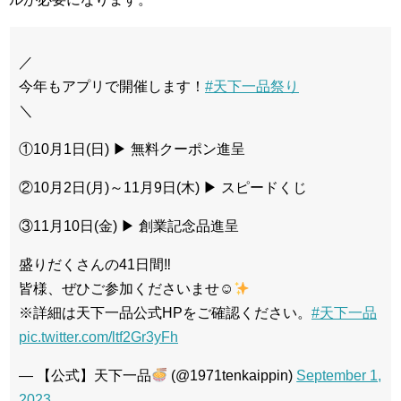
／
今年もアプリで開催します！
#天下一品祭り
＼
①10月1日(日) ▶ 無料クーポン進呈
②10月2日(月)～11月9日(木) ▶ スピードくじ
③11月10日(金) ▶ 創業記念品進呈
盛りだくさんの41日間‼
皆様、ぜひご参加くださいませ☺
※詳細は天下一品公式HPをご確認ください。
#天下一品
pic.twitter.com/ltf2Gr3yFh
— 【公式】天下一品
(@1971tenkaippin)
September 1,
2023