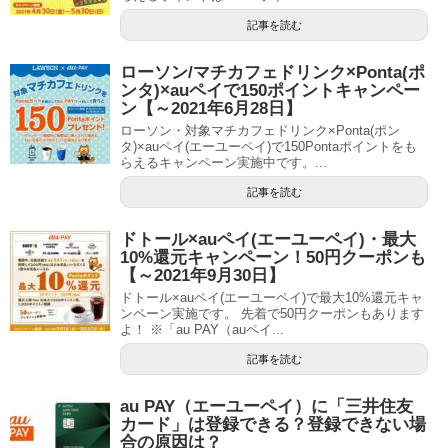
記事を読む
ローソン/マチカフェドリンク×Ponta(ポ
ンタ)×auペイで150ポイントキャンペー
ン【～2021年6月28日】
ローソン・対象マチカフェドリンク×Ponta(ポン
タ)×auペイ(エーユーペイ)で150Pontaポイントをも
らえるキャンペーン実施中です。...
記事を読む
ドトール×auペイ(エーユーペイ)・最大
10%還元キャンペーン！50円クーポンも
【～2021年9月30日】
ドトール×auペイ(エーユーペイ)で最大10%還元キャ
ンペーン実施です。 先着で50円クーポンもあります
よ！ ※「au PAY（auペイ...
記事を読む
au PAY（エーユーペイ）に「三井住友
カード」は登録できる？登録できない場
合の原因は？