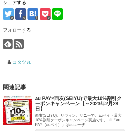
シェアする
0
0
0
フォローする
コタツ丸
関連記事
au PAY×西友(SEIYU)で最大10%割引ク
ーポンキャンペーン【～2023年2月28
日】
西友(SEIYU)、リヴィン、サニーで、auペイ・最大
10%割引クーポンキャンペーン実施です。 ※「au
PAY（auペイ）」はauユーザ...