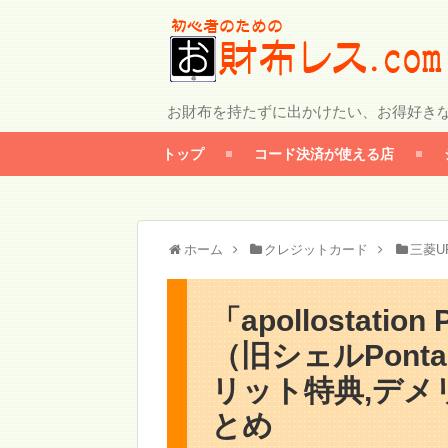
お財布を持たずに出かけたい、お得好き
トップ
コード決済が使える店
ホーム
クレジットカード
三菱U
「apollostati
（旧シェルPon
リット特典,デメ
とめ