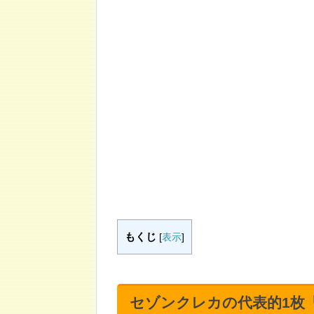
もくじ
[
表示
]
セゾンクレカの代表的1枚