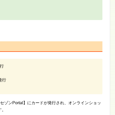
行
発行
ゾンPortal】にカードが発行され、オンラインショッ
す。