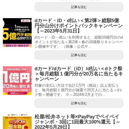
記事を読む
dカード・iD・d払い＜第2弾＞総額5億
円分山分けポイントバックキャンペーン
【～2023年5月31日】
dカード・iD・d払いを利用すると、総額10億円分のd
ポイントが当たる＜第2弾＞春の10億祭りキャンペー
ン開催中です。 （画像：公式サ...
記事を読む
dカード/dカード（iD）/d払い＜dトク祭
＞毎月総額１億円分が20万名に当たるキ
ャンペーン
対象の支払い方法で合計1万円（税込）以上支払う
と、毎月総額１億円分が抽選で20万人に当たる＜dト
ク祭＞開催です。 ※～2024年2月までの...
記事を読む
松屋/松弁ネット等×PayPayでペイペイ
ジャンボ・3回に1回最大100%還元【～
2022年5月29日】