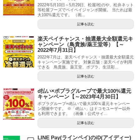
2022年5月10日～5月29日、松屋/松のや、松弁ネット
等松屋フーズでペイペイジャンボ開催。 当たれば最
大100%還元です。 （画...
記事を読む
楽天ペイチャンス・抽選最大全額還元キ
ャンペーン（鳥貴族/薬王堂等）【～
2022年7月31日】
2022年7月は、楽天ペイチャンス・抽選最大全額還元
キャンペーン実施です。 対象店舗：楽天ペイが利用
できる 鳥貴族、薬王堂、ポプラ、生活彩...
記事を読む
d払い×ポプラグループで最大100%還元
キャンペーン【～2023年4月30日】
ポプラグループ×d払いで最大100％還元キャンペー
ン開催中です。 ※「d払い」はドコモユーザー以外
も利用できます。 （画像：公式サイ...
記事を読む
LINE Pay(ラインペイ)のiD(アイディー)