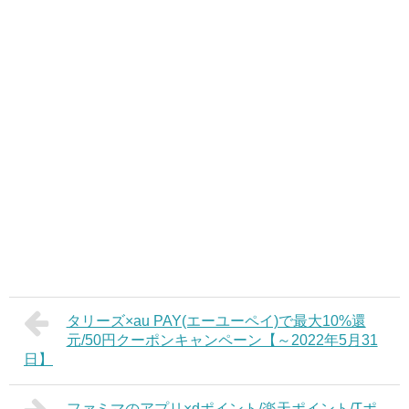
タリーズ×au PAY(エーユーペイ)で最大10%還
元/50円クーポンキャンペーン【～2022年5月31
日】
ファミマのアプリ×dポイント/楽天ポイント/Tポ