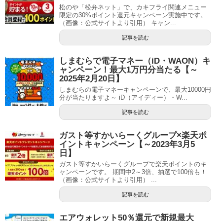
松のや「松弁ネット」で、カキフライ関連メニュー
限定の30%ポイント還元キャンペーン実施中です。
（画像：公式サイトより引用） キャン...
記事を読む
しまむらで電子マネー（iD・WAON）キ
ャンペーン！最大1万円分当たる【～
2025年2月20日】
しまむらの電子マネーキャンペーンで、最大10000円
分が当たりますよ～ iD（アイディー）・W...
記事を読む
ガスト等すかいらーくグループ×楽天ポ
イントキャンペーン【～2023年3月5
日】
ガスト等すかいらーくグループで楽天ポイントのキ
ャンペーンです。 期間中2～3倍、抽選で100倍も！
（画像：公式サイトより引用） ...
記事を読む
エアウォレット50％還元で新規最大