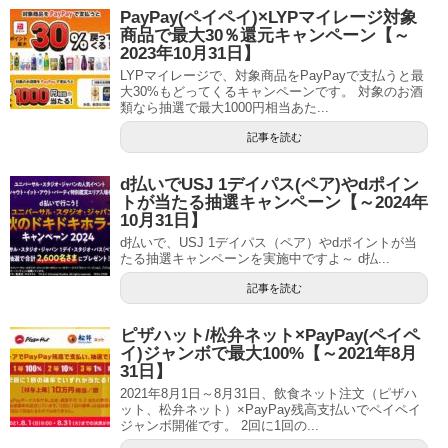
PayPay(ペイペイ)×LYPマイレージ対象
商品で最大30％還元キャンペーン【～
2023年10月31日】
LYPマイレージで、対象商品をPayPayで支払うと最
大30%もどってくるキャンペーンです。 対象のお酒
類なら抽選で最大1000円相当あた...
記事を読む
d払いでUSJ 1デイパス(ペア)やdポイン
トが当たる抽選キャンペーン【～2024年
10月31日】
d払いで、USJ 1デイパス（ペア）やdポイントが当
たる抽選キャンペーンを実施中ですよ～ d払...
記事を読む
ピザハット/松弁ネット×PayPay(ペイペ
イ)ジャンボで最大100%【～2021年8月
31日】
2021年8月1日～8月31日、飲食ネット注文（ピザハ
ット、松弁ネット）×PayPay残高支払いでペイペイ
ジャンボ開催です。 2回に1回の...