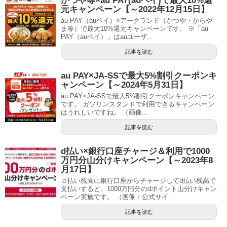
かつや等×au PAY(auペイ)で最大10%還
元キャンペーン【～2022年12月15日】
au PAY（auペイ）×アークランド（かつや・からや
ま等）で最大10%還元キャンペーンです。 ※「au
PAY（auペイ）」はauユーザ...
記事を読む
au PAY×JA-SSで最大5%割引クーポンキ
ャンペーン【～2024年5月31日】
au PAY×JA-SSで最大5%割引クーポンキャンペーン
です。 ガソリンスタンドで利用できるキャンペーン
はうれしいですね。 （画像...
記事を読む
d払い×銀行口座チャージ＆利用で1000
万円分山分けキャンペーン【～2023年8
月17日】
ｄ払い残高に銀行口座からチャージしてd払い残高で
支払いすると、1000万円分のdポイント山分けキャン
ペーン実施です。 （画像：公式サイ...
記事を読む