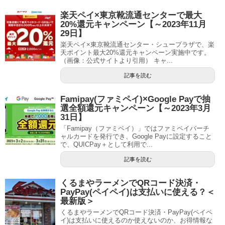
楽天ペイ×東京靴流通センターで最大
20%還元キャンペーン【～2023年11月
29日】
楽天ペイ×東京靴流通センター・シュープラザで、楽
天ポイント最大20%還元キャンペーン実施中です。
（画像：公式サイトより引用） キャ...
記事を読む
Famipay(ファミペイ)×Google Payで抽
選全額還元キャンペーン【～2023年3月
31日】
「Famipay（ファミペイ）」ではファミペイバーチ
ャルカードを発行でき、Google Payに設定すること
で、QUICPay＋として利用で...
記事を読む
くるまやラーメンでQRコード決済・
PayPay(ペイペイ)は支払いに使える？＜
最新版＞
くるまやラーメンでQRコード決済・PayPay(ペイペ
イ)は支払いに使えるのか使えないのか、お得情報な