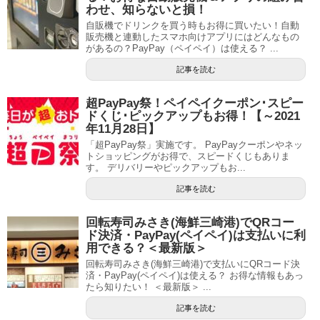
わせ、知らないと損！
自販機でドリンクを買う時もお得に買いたい！自動
販売機と連動したスマホ向けアプリにはどんなもの
があるの？PayPay（ペイペイ）は使える？ ...
記事を読む
超PayPay祭！ペイペイクーポン･スピー
ドくじ･ピックアップもお得！【～2021
年11月28日】
「超PayPay祭」実施です。 PayPayクーポンやネッ
トショッピングがお得で、スピードくじもありま
す。 デリバリーやピックアップもお...
記事を読む
回転寿司みさき(海鮮三崎港)でQRコー
ド決済・PayPay(ペイペイ)は支払いに利
用できる？＜最新版＞
回転寿司みさき(海鮮三崎港)で支払いにQRコード決
済・PayPay(ペイペイ)は使える？ お得な情報もあっ
たら知りたい！ ＜最新版＞ ...
記事を読む