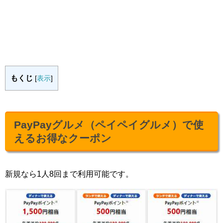
もくじ
[
表示
]
PayPayグルメ（ペイペイグルメ）で使
えるお得なクーポン
新規なら1人8回まで利用可能です。