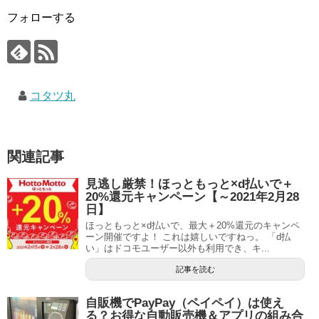
フォローする
コタツ丸
関連記事
見逃し厳禁！ほっともっと×d払いで＋
20%還元キャンペーン【～2021年2月28
日】
ほっともっと×d払いで、最大＋20%還元のキャンペ
ーン開催ですよ！ これは嬉しいですねっ。 「d払
い」はドコモユーザー以外も利用でき、キ...
記事を読む
自販機でPayPay（ペイペイ）は使え
る？お得な自動販売機＆アプリの組み合