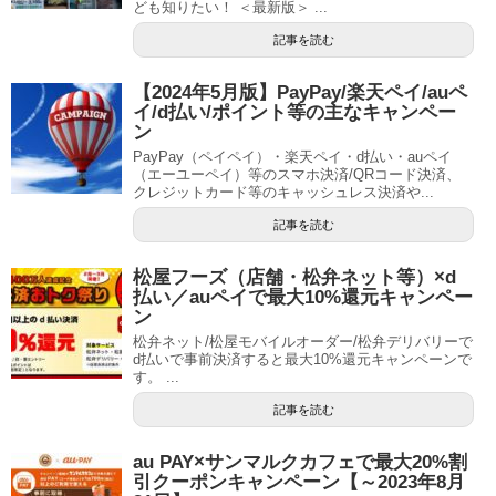
ども知りたい！ ＜最新版＞ ...
記事を読む
【2024年5月版】PayPay/楽天ペイ/auペ
イ/d払い/ポイント等の主なキャンペー
ン
PayPay（ペイペイ）・楽天ペイ・d払い・auペイ
（エーユーペイ）等のスマホ決済/QRコード決済、
クレジットカード等のキャッシュレス決済や...
記事を読む
松屋フーズ（店舗・松弁ネット等）×d
払い／auペイで最大10%還元キャンペー
ン
松弁ネット/松屋モバイルオーダー/松弁デリバリーで
d払いで事前決済すると最大10%還元キャンペーンで
す。 ...
記事を読む
au PAY×サンマルクカフェで最大20%割
引クーポンキャンペーン【～2023年8月