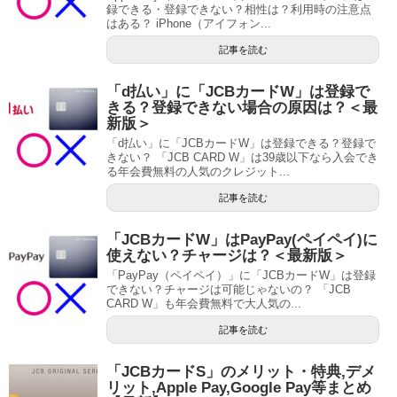
録できる・登録できない？相性は？利用時の注意点
はある？ iPhone（アイフォン...
記事を読む
「d払い」に「JCBカードW」は登録で
きる？登録できない場合の原因は？＜最
新版＞
「d払い」に「JCBカードW」は登録できる？登録で
きない？ 「JCB CARD W」は39歳以下なら入会でき
る年会費無料の人気のクレジット...
記事を読む
「JCBカードW」はPayPay(ペイペイ)に
使えない？チャージは？＜最新版＞
「PayPay（ペイペイ）」に「JCBカードW」は登録
できない？チャージは可能じゃないの？ 「JCB
CARD W」も年会費無料で大人気の...
記事を読む
「JCBカードS」のメリット・特典,デメ
リット,Apple Pay,Google Pay等まとめ