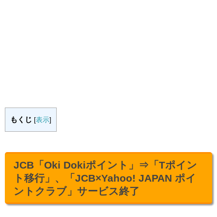
もくじ
[
表示
]
JCB「Oki Dokiポイント」⇒「Tポイン
ト移行」、「JCB×Yahoo! JAPAN ポイ
ントクラブ」サービス終了