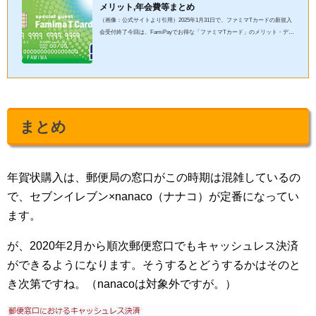
メリット,年会費等まとめ
（画像：公式サイトより引用）2025年1月31日で、ファミマTカードの新規入
会受付終了今回は、FamiPayでお得な「ファミマTカード」のメリット・デメ
リット、年会費、お財布レス（Apple Pay（アップルペイ）・Google...
まとめ
年賀状購入は、郵便局の窓口がこの時期は混雑しているの
で、セブンイレブン×nanaco（ナナコ）が定番になってい
ます。
が、2020年2月から順次郵便窓口でもキャッシュレス決済
ができるようになります。そうするとどうするかはそのと
き次第ですね。（nanacoは対象外ですが。）