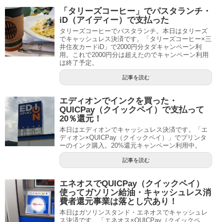
「タリーズコーヒー」でパスタランチ・
iD（アイディー）で支払った
タリーズコーヒーでパスタランチ。本日はタリーズ
でキャッシュレス決済です。「タリーズコーヒー×三
井住友カードiD」で2000円分タダキャンペーン利
用。これで2000円分は超えたのでキャンペーン利用
は終了予定。
記事を読む
エディオンでインクを買った・
QUICPay（クイックペイ）で支払って
20％還元！
本日はエディオンでキャッシュレス決済です。「エ
ディオン×QUICPay（クイックペイ）」でプリンタ
ーのインク購入。20%還元キャンペーン利用中。
記事を読む
エネオスでQUICPay（クイックペイ）
使ってガソリン給油・キャッシュレス消
費者還元事業は落とし穴あり！
本日はガソリンスタンド・エネオスでキャッシュレ
ス決済です。「エネオス×QUICPay（クイックペ