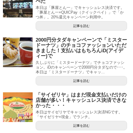
べた
本日は「豚屋とん一」でキャッシュレス決済です。
「豚屋とん一×QUICPay（クイックペイ）」で「か
つ丼」。20%還元キャンペーン利用中。
記事を読む
2000円分タダキャンペーンで「ミスター
ドーナツ」のチョコファッションいただ
きました！支払いはもちろんiD(アイデ
ィー)で
久しぶりに「ミスタードーナツ」でチョコファッシ
ョン。iDのキャンペーンで2000円分タダなので･･･。
本日は「ミスタードーナツ」でキャッ...
記事を読む
「サイゼリヤ」はまだ現金支払いだけの
店舗が多い！キャッシュレス決済できな
かった・・・
本日はサイゼリヤでキャッシュレス決済NGです。
「サイゼリヤ×現金」でランチ。
記事を読む