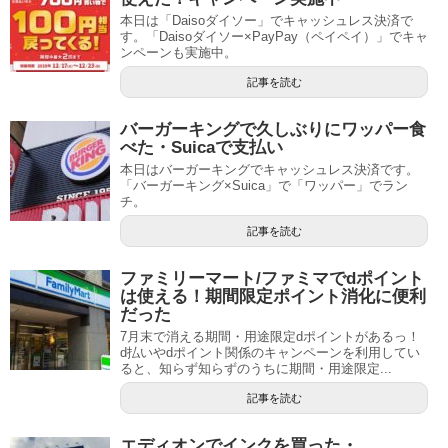
本日は「Daisoダイソー」でキャッシュレス決済で
す。「Daisoダイソー×PayPay（ペイペイ）」でキャ
ンペーンも実施中。
記事を読む
バーガーキングで久しぶりにワッパー食
べた・Suicaで支払い
本日はバーガーキングでキャッシュレス決済です。
「バーガーキング×Suica」で「ワッパー」でラン
チ。
記事を読む
ファミリーマート/ファミマでdポイント
は使える！期間限定ポイント消化に便利
だった
7月末で消える期間・用途限定dポイントがあるっ！
d払いやdポイント関係のキャンペーンを利用してい
ると、知らず知らずのうちに期間・用途限定...
記事を読む
エディオンでインクを買った・