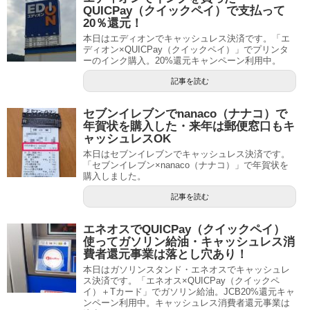
QUICPay（クイックペイ）で支払って
20％還元！
本日はエディオンでキャッシュレス決済です。「エ
ディオン×QUICPay（クイックペイ）」でプリンタ
ーのインク購入。20%還元キャンペーン利用中。
記事を読む
セブンイレブンでnanaco（ナナコ）で
年賀状を購入した・来年は郵便窓口もキ
ャッシュレスOK
本日はセブンイレブンでキャッシュレス決済です。
「セブンイレブン×nanaco（ナナコ）」で年賀状を
購入しました。
記事を読む
エネオスでQUICPay（クイックペイ）
使ってガソリン給油・キャッシュレス消
費者還元事業は落とし穴あり！
本日はガソリンスタンド・エネオスでキャッシュレ
ス決済です。「エネオス×QUICPay（クイックペ
イ）＋Tカード」でガソリン給油。JCB20%還元キャ
ンペーン利用中。キャッシュレス消費者還元事業は