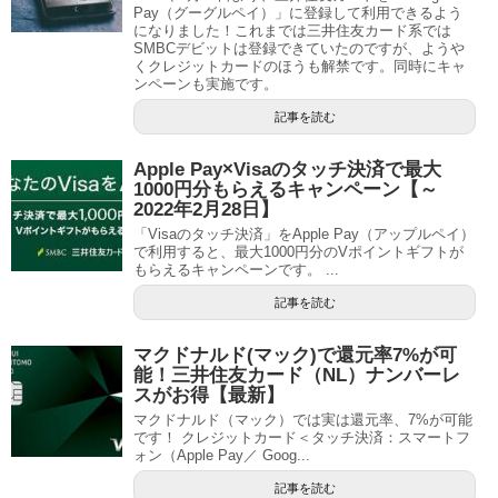
Pay（グーグルペイ）」に登録して利用できるよう
になりました！これまでは三井住友カード系では
SMBCデビットは登録できていたのですが、ようや
くクレジットカードのほうも解禁です。同時にキャ
ンペーンも実施です。
記事を読む
Apple Pay×Visaのタッチ決済で最大
1000円分もらえるキャンペーン【～
2022年2月28日】
「Visaのタッチ決済」をApple Pay（アップルペイ）
で利用すると、最大1000円分のVポイントギフトが
もらえるキャンペーンです。 ...
記事を読む
マクドナルド(マック)で還元率7%が可
能！三井住友カード（NL）ナンバーレ
スがお得【最新】
マクドナルド（マック）では実は還元率、7%が可能
です！ クレジットカード＜タッチ決済：スマートフ
ォン（Apple Pay／ Goog...
記事を読む