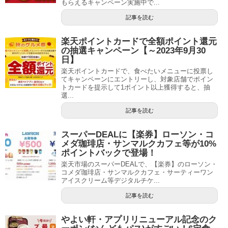
もらえるキャンペーン実施中で...
記事を読む
楽天ポイントカードで全額ポイント還元
の抽選キャンペーン【～2023年9月30
日】
楽天ポイントカードで、食べたいメニューに投票し
てキャンペーンにエントリーし、対象店舗でポイン
トカードを提示して1ポイント以上獲得すると、抽
選...
記事を読む
スーパーDEALに【楽券】ローソン・コ
メダ珈琲店・サンマルクカフェ等が10%
ポイントバックで登場！
楽天市場のスーパーDEALで、【楽券】のローソン・
コメダ珈琲店・サンマルクカフェ・サーティーワン
アイスクリーム等デジタルチケ...
記事を読む
やよい軒・アプリリニューアル記念のク