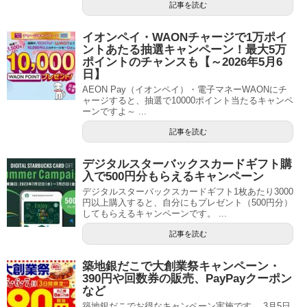
記事を読む
イオンペイ・WAONチャージで1万ポイ
ントあたる抽選キャンペーン！最大5万
ポイントのチャンスも【～2026年5月6
日】
AEON Pay（イオンペイ）・電子マネーWAONにチ
ャージすると、抽選で10000ポイント当たるキャンペ
ーンですよ～ ...
記事を読む
デジタルスターバックスカードギフト購
入で500円分もらえるキャンペーン
デジタルスターバックスカードギフト1枚あたり3000
円以上購入すると、自分にもプレゼント（500円分）
してもらえるキャンペーンです。 ...
記事を読む
築地銀だこで大創業祭キャンペーン・
390円や回数券の販売、PayPayクーポン
など
築地銀だこでお得なキャンペーン実施です。 3月5日