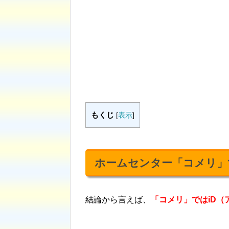
もくじ
[
表示
]
ホームセンター「コメリ」で
結論から言えば、
「コメリ」
ではiD